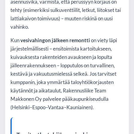
asennusvika, varmista, että perussyyn korjaus on
tehty (esimerkiksi sulkuventtiilit, letkut, liitokset tai
lattiakaivon toimivuus) – muuten riskinä on uusi
vahinko.
Kun
vesivahingon jälkeen remontti
on viety läpi
järjestelmällisesti – ensitoimista kartoitukseen,
kuivauksesta rakenteiden avaukseen ja lopulta
jälleenrakennukseen – lopputulos on turvallinen,
kestävä ja vakuutusmielessä selkeä. Jos tarvitset
kumppanin, joka ymmärtää taloyhtiökorjausten
käytännöt ja aikataulut, Rakennusliike Team
Makkonen Oy palvelee pääkaupunkiseudulla
(Helsinki–Espoo–Vantaa–Kauniainen).