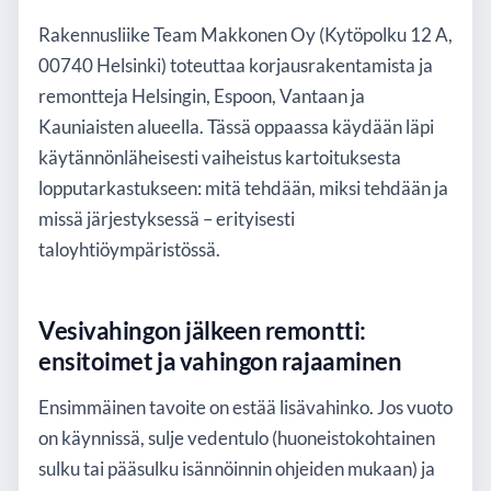
Rakennusliike Team Makkonen Oy (Kytöpolku 12 A,
00740 Helsinki) toteuttaa korjausrakentamista ja
remontteja Helsingin, Espoon, Vantaan ja
Kauniaisten alueella. Tässä oppaassa käydään läpi
käytännönläheisesti vaiheistus kartoituksesta
lopputarkastukseen: mitä tehdään, miksi tehdään ja
missä järjestyksessä – erityisesti
taloyhtiöympäristössä.
Vesivahingon jälkeen remontti:
ensitoimet ja vahingon rajaaminen
Ensimmäinen tavoite on estää lisävahinko. Jos vuoto
on käynnissä, sulje vedentulo (huoneistokohtainen
sulku tai pääsulku isännöinnin ohjeiden mukaan) ja