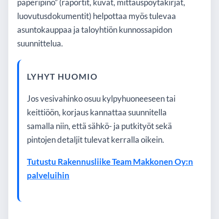
paperipino” (raportit, kuvat, mittauspöytäkirjat,
luovutusdokumentit) helpottaa myös tulevaa
asuntokauppaa ja taloyhtiön kunnossapidon
suunnittelua.
LYHYT HUOMIO
Jos vesivahinko osuu kylpyhuoneeseen tai
keittiöön, korjaus kannattaa suunnitella
samalla niin, että sähkö- ja putkityöt sekä
pintojen detaljit tulevat kerralla oikein.
Tutustu Rakennusliike Team Makkonen Oy:n
palveluihin