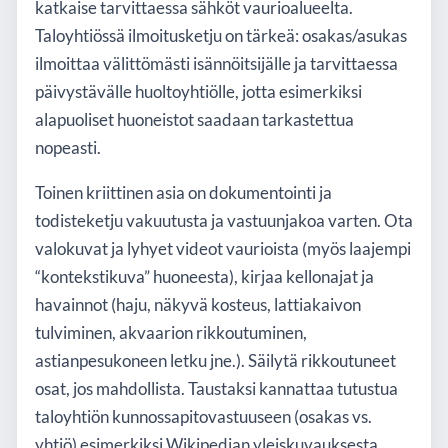
katkaise tarvittaessa sähköt vaurioalueelta.
Taloyhtiössä ilmoitusketju on tärkeä: osakas/asukas
ilmoittaa välittömästi isännöitsijälle ja tarvittaessa
päivystävälle huoltoyhtiölle, jotta esimerkiksi
alapuoliset huoneistot saadaan tarkastettua
nopeasti.
Toinen kriittinen asia on dokumentointi ja
todisteketju vakuutusta ja vastuunjakoa varten. Ota
valokuvat ja lyhyet videot vaurioista (myös laajempi
“kontekstikuva” huoneesta), kirjaa kellonajat ja
havainnot (haju, näkyvä kosteus, lattiakaivon
tulviminen, akvaarion rikkoutuminen,
astianpesukoneen letku jne.). Säilytä rikkoutuneet
osat, jos mahdollista. Taustaksi kannattaa tutustua
taloyhtiön kunnossapitovastuuseen (osakas vs.
yhtiö) esimerkiksi Wikipedian yleiskuvauksesta