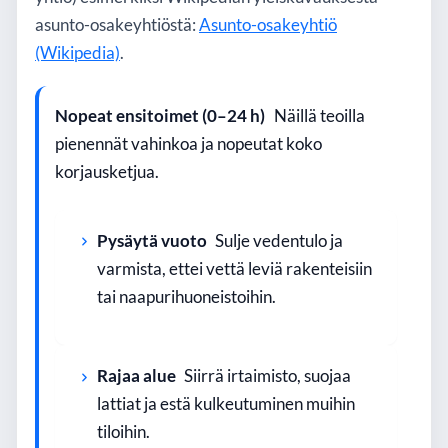
asunto-osakeyhtiöstä:
Asunto-osakeyhtiö
(Wikipedia)
.
Nopeat ensitoimet (0–24 h)
Näillä teoilla
pienennät vahinkoa ja nopeutat koko
korjausketjua.
Pysäytä vuoto
Sulje vedentulo ja
varmista, ettei vettä leviä rakenteisiin
tai naapurihuoneistoihin.
Rajaa alue
Siirrä irtaimisto, suojaa
lattiat ja estä kulkeutuminen muihin
tiloihin.