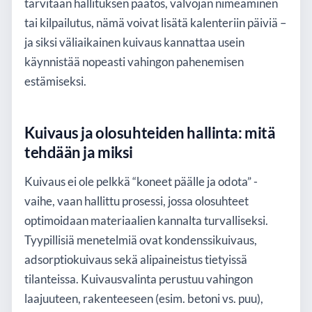
tarvitaan hallituksen päätös, valvojan nimeäminen
tai kilpailutus, nämä voivat lisätä kalenteriin päiviä –
ja siksi väliaikainen kuivaus kannattaa usein
käynnistää nopeasti vahingon pahenemisen
estämiseksi.
Kuivaus ja olosuhteiden hallinta: mitä
tehdään ja miksi
Kuivaus ei ole pelkkä “koneet päälle ja odota” -
vaihe, vaan hallittu prosessi, jossa olosuhteet
optimoidaan materiaalien kannalta turvalliseksi.
Tyypillisiä menetelmiä ovat kondenssikuivaus,
adsorptiokuivaus sekä alipaineistus tietyissä
tilanteissa. Kuivausvalinta perustuu vahingon
laajuuteen, rakenteeseen (esim. betoni vs. puu),