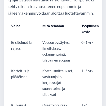
työjärjestys ja aikataulu tarkentuvat. Kun purku on
tehty oikein, kuivaus etenee nopeammin ja
jälleenrakennus voidaan aloittaa luotettavammin.
Vaihe
Mitä tehdään
Tyypillinen
kesto
Ensitoimet ja
Vuodon pysäytys,
0–1 vrk
rajaus
ilmoitukset,
dokumentointi,
tilapäinen suojaus
Kartoitus ja
Kosteusmittaukset,
1–5 vrk
päätökset
vastuunjako,
korjausrajat,
suunnitelma ja
tilaukset
Kuivaus +
Osastointi, purku
1–6