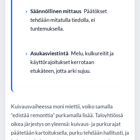
Säännöllinen mittaus
Päätökset
tehdään mitatulla tiedolla, ei
tuntemuksella.
Asukasviestintä
Melu, kulkureitit ja
käyttörajoitukset kerrotaan
etukäteen, jotta arki sujuu.
Kuivausvaiheessa moni miettii, voiko samalla
“edistää remonttia” purkamalla lisää. Taloyhtiössä
oikea järjestys on yleensä: kuivaus- ja purkurajat
päätetään kartoituksella, purku tehdään hallitusti, ja