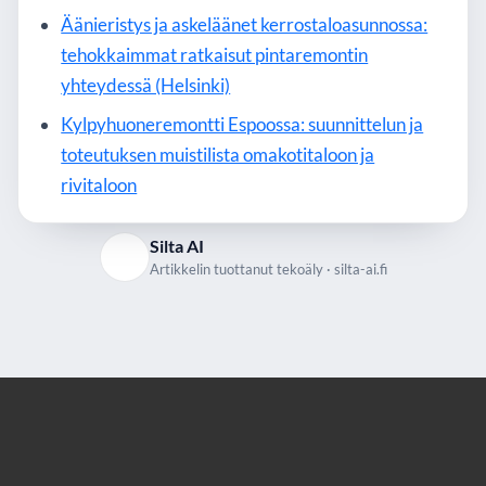
Äänieristys ja askeläänet kerrostaloasunnossa:
tehokkaimmat ratkaisut pintaremontin
yhteydessä (Helsinki)
Kylpyhuoneremontti Espoossa: suunnittelun ja
toteutuksen muistilista omakotitaloon ja
rivitaloon
Silta AI
Artikkelin tuottanut tekoäly · silta-ai.fi