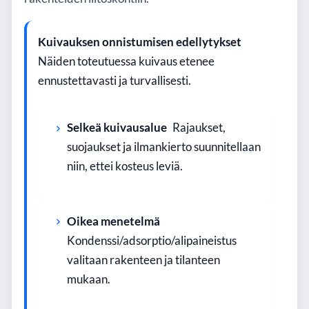
Kuivauksen onnistumisen edellytykset
Näiden toteutuessa kuivaus etenee
ennustettavasti ja turvallisesti.
Selkeä kuivausalue
Rajaukset,
suojaukset ja ilmankierto suunnitellaan
niin, ettei kosteus leviä.
Oikea menetelmä
Kondenssi/adsorptio/alipaineistus
valitaan rakenteen ja tilanteen
mukaan.