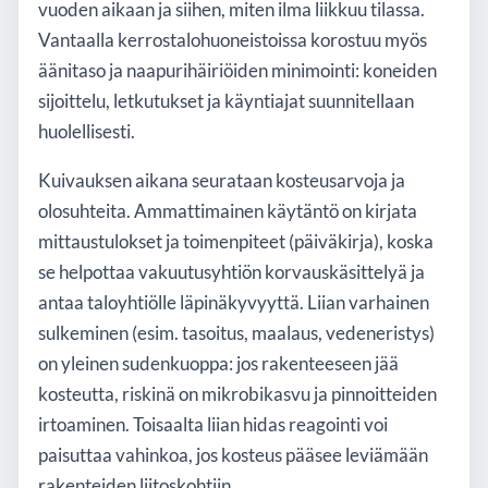
vuoden aikaan ja siihen, miten ilma liikkuu tilassa.
Vantaalla kerrostalohuoneistoissa korostuu myös
äänitaso ja naapurihäiriöiden minimointi: koneiden
sijoittelu, letkutukset ja käyntiajat suunnitellaan
huolellisesti.
Kuivauksen aikana seurataan kosteusarvoja ja
olosuhteita. Ammattimainen käytäntö on kirjata
mittaustulokset ja toimenpiteet (päiväkirja), koska
se helpottaa vakuutusyhtiön korvauskäsittelyä ja
antaa taloyhtiölle läpinäkyvyyttä. Liian varhainen
sulkeminen (esim. tasoitus, maalaus, vedeneristys)
on yleinen sudenkuoppa: jos rakenteeseen jää
kosteutta, riskinä on mikrobikasvu ja pinnoitteiden
irtoaminen. Toisaalta liian hidas reagointi voi
paisuttaa vahinkoa, jos kosteus pääsee leviämään
rakenteiden liitoskohtiin.