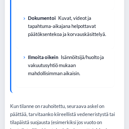
Dokumentoi
Kuvat, videot ja
tapahtuma-aikajana helpottavat
päätöksentekoa ja korvauskäsittelyä.
Ilmoita oikein
Isännöitsijä/huolto ja
vakuutusyhtiö mukaan
mahdollisimman aikaisin.
Kun tilanne on rauhoitettu, seuraava askel on
päättää, tarvitaanko kiireellistä vedeneristystä tai
tilapäistä suojausta (esimerkiksi jos vuoto on