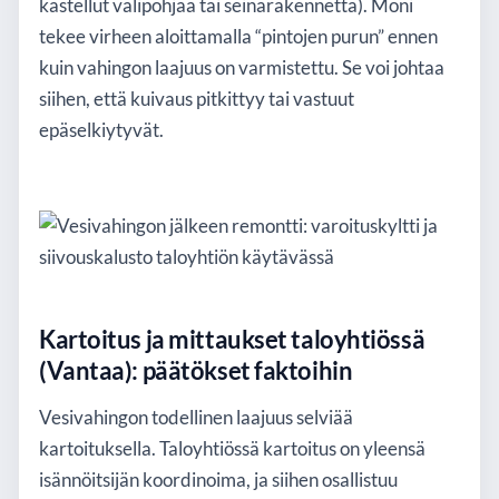
kastellut välipohjaa tai seinärakennetta). Moni
tekee virheen aloittamalla “pintojen purun” ennen
kuin vahingon laajuus on varmistettu. Se voi johtaa
siihen, että kuivaus pitkittyy tai vastuut
epäselkiytyvät.
Kartoitus ja mittaukset taloyhtiössä
(Vantaa): päätökset faktoihin
Vesivahingon todellinen laajuus selviää
kartoituksella. Taloyhtiössä kartoitus on yleensä
isännöitsijän koordinoima, ja siihen osallistuu