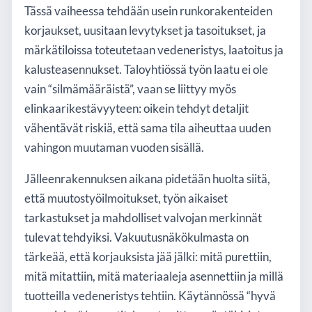
Tässä vaiheessa tehdään usein runkorakenteiden
korjaukset, uusitaan levytykset ja tasoitukset, ja
märkätiloissa toteutetaan vedeneristys, laatoitus ja
kalusteasennukset. Taloyhtiössä työn laatu ei ole
vain “silmämääräistä”, vaan se liittyy myös
elinkaarikestävyyteen: oikein tehdyt detaljit
vähentävät riskiä, että sama tila aiheuttaa uuden
vahingon muutaman vuoden sisällä.
Jälleenrakennuksen aikana pidetään huolta siitä,
että muutostyöilmoitukset, työn aikaiset
tarkastukset ja mahdolliset valvojan merkinnät
tulevat tehdyiksi. Vakuutusnäkökulmasta on
tärkeää, että korjauksista jää jälki: mitä purettiin,
mitä mitattiin, mitä materiaaleja asennettiin ja millä
tuotteilla vedeneristys tehtiin. Käytännössä “hyvä