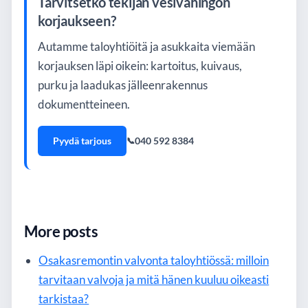
Tarvitsetko tekijän vesivahingon
korjaukseen?
Autamme taloyhtiöitä ja asukkaita viemään
korjauksen läpi oikein: kartoitus, kuivaus,
purku ja laadukas jälleenrakennus
dokumentteineen.
Pyydä tarjous
040 592 8384
More posts
Osakasremontin valvonta taloyhtiössä: milloin
tarvitaan valvoja ja mitä hänen kuuluu oikeasti
tarkistaa?