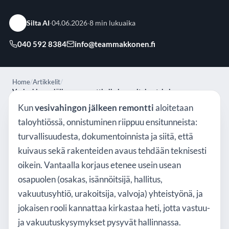
Silta AI
·
04.06.2026
·
8 min lukuaika
040 592 8384
info@teammakkonen.fi
Home
/
Artikkelit
/
Vesivahingon jälkeen remontti oikein: ensitoimet, kuivaus,
rakenteiden avaus ja aikataulu taloyhtiössä (Vantaa)
Kun
vesivahingon jälkeen remontti
aloitetaan
taloyhtiössä, onnistuminen riippuu ensitunneista:
turvallisuudesta, dokumentoinnista ja siitä, että
kuivaus sekä rakenteiden avaus tehdään teknisesti
oikein. Vantaalla korjaus etenee usein usean
osapuolen (osakas, isännöitsijä, hallitus,
vakuutusyhtiö, urakoitsija, valvoja) yhteistyönä, ja
jokaisen rooli kannattaa kirkastaa heti, jotta vastuu-
ja vakuutuskysymykset pysyvät hallinnassa.