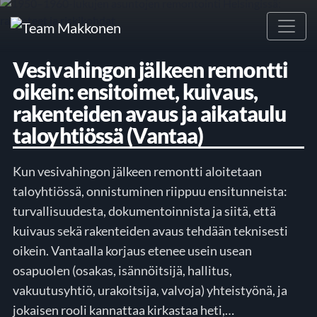
Main Navigation
Vesivahingon jälkeen remontti
oikein: ensitoimet, kuivaus,
rakenteiden avaus ja aikataulu
taloyhtiössä (Vantaa)
Kun vesivahingon jälkeen remontti aloitetaan
taloyhtiössä, onnistuminen riippuu ensitunneista:
turvallisuudesta, dokumentoinnista ja siitä, että
kuivaus sekä rakenteiden avaus tehdään teknisesti
oikein. Vantaalla korjaus etenee usein usean
osapuolen (osakas, isännöitsijä, hallitus,
vakuutusyhtiö, urakoitsija, valvoja) yhteistyönä, ja
jokaisen rooli kannattaa kirkastaa heti,…