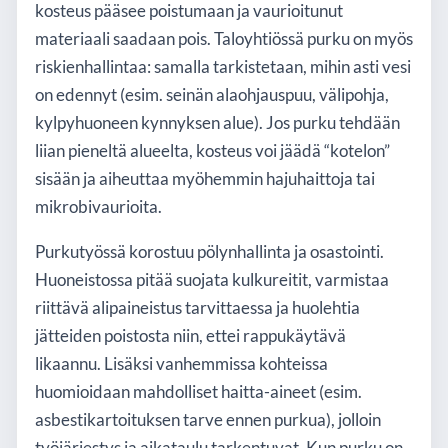
kosteus pääsee poistumaan ja vaurioitunut
materiaali saadaan pois. Taloyhtiössä purku on myös
riskienhallintaa: samalla tarkistetaan, mihin asti vesi
on edennyt (esim. seinän alaohjauspuu, välipohja,
kylpyhuoneen kynnyksen alue). Jos purku tehdään
liian pieneltä alueelta, kosteus voi jäädä “kotelon”
sisään ja aiheuttaa myöhemmin hajuhaittoja tai
mikrobivaurioita.
Purkutyössä korostuu pölynhallinta ja osastointi.
Huoneistossa pitää suojata kulkureitit, varmistaa
riittävä alipaineistus tarvittaessa ja huolehtia
jätteiden poistosta niin, ettei rappukäytävä
likaannu. Lisäksi vanhemmissa kohteissa
huomioidaan mahdolliset haitta-aineet (esim.
asbestikartoituksen tarve ennen purkua), jolloin