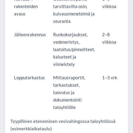
rakenteiden
tarvittavilta osin,
viikkoa
avaus
kuivausmenetelmä ja
seuranta
Jälleenrakennus
Runkokorjaukset,
2–8
vedeneristys,
viikkoa
laatoitus/pinnoitteet,
kalusteet ja
viimeistely
Lopputarkastus
Mittausraportit,
1–3 vrk
tarkastukset,
luovutus ja
dokumentointi
taloyhtiölle
Tyypillinen eteneminen vesivahingossa taloyhtiössä
(esimerkkiaikataulu)