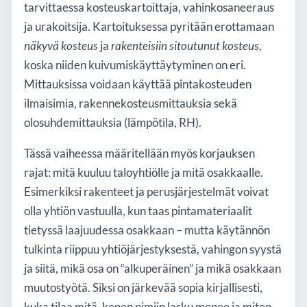
tarvittaessa kosteuskartoittaja, vahinkosaneeraus
ja urakoitsija. Kartoituksessa pyritään erottamaan
näkyvä kosteus
ja
rakenteisiin sitoutunut kosteus
,
koska niiden kuivumiskäyttäytyminen on eri.
Mittauksissa voidaan käyttää pintakosteuden
ilmaisimia, rakennekosteusmittauksia sekä
olosuhdemittauksia (lämpötila, RH).
Tässä vaiheessa määritellään myös korjauksen
rajat: mitä kuuluu taloyhtiölle ja mitä osakkaalle.
Esimerkiksi rakenteet ja perusjärjestelmät voivat
olla yhtiön vastuulla, kun taas pintamateriaalit
tietyssä laajuudessa osakkaan – mutta käytännön
tulkinta riippuu yhtiöjärjestyksestä, vahingon syystä
ja siitä, mikä osa on “alkuperäinen” ja mikä osakkaan
muutostyötä. Siksi on järkevää sopia kirjallisesti,
kuka tilaa mitä, kenen nimiin lasku menee ja miten