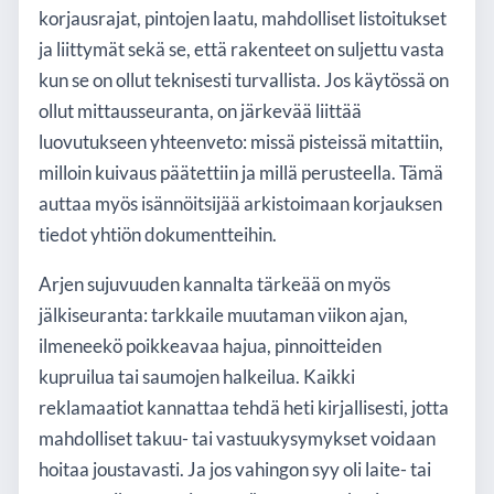
korjausrajat, pintojen laatu, mahdolliset listoitukset
ja liittymät sekä se, että rakenteet on suljettu vasta
kun se on ollut teknisesti turvallista. Jos käytössä on
ollut mittausseuranta, on järkevää liittää
luovutukseen yhteenveto: missä pisteissä mitattiin,
milloin kuivaus päätettiin ja millä perusteella. Tämä
auttaa myös isännöitsijää arkistoimaan korjauksen
tiedot yhtiön dokumentteihin.
Arjen sujuvuuden kannalta tärkeää on myös
jälkiseuranta: tarkkaile muutaman viikon ajan,
ilmeneekö poikkeavaa hajua, pinnoitteiden
kupruilua tai saumojen halkeilua. Kaikki
reklamaatiot kannattaa tehdä heti kirjallisesti, jotta
mahdolliset takuu- tai vastuukysymykset voidaan
hoitaa joustavasti. Ja jos vahingon syy oli laite- tai