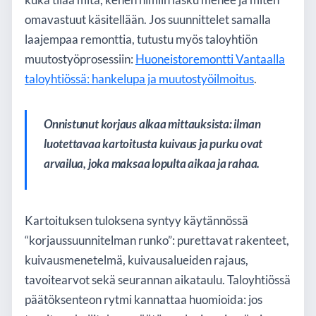
omavastuut käsitellään. Jos suunnittelet samalla
laajempaa remonttia, tutustu myös taloyhtiön
muutostyöprosessiin:
Huoneistoremontti Vantaalla
taloyhtiössä: hankelupa ja muutostyöilmoitus
.
Onnistunut korjaus alkaa mittauksista: ilman
luotettavaa kartoitusta kuivaus ja purku ovat
arvailua, joka maksaa lopulta aikaa ja rahaa.
Kartoituksen tuloksena syntyy käytännössä
“korjaussuunnitelman runko”: purettavat rakenteet,
kuivausmenetelmä, kuivausalueiden rajaus,
tavoitearvot sekä seurannan aikataulu. Taloyhtiössä
päätöksenteon rytmi kannattaa huomioida: jos