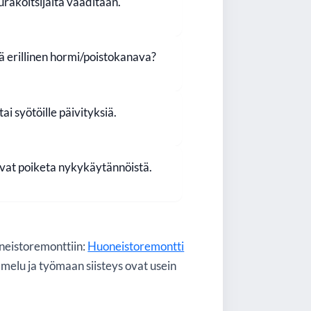
urakoitsijalta vaaditaan.
ä erillinen hormi/poistokanava?
i syötöille päivityksiä.
ivat poiketa nykykäytännöistä.
oneistoremonttiin:
Huoneistoremontti
 melu ja työmaan siisteys ovat usein