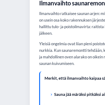
Ilmanvaihto saunaremontis
Ilmanvaihto ratkaisee saunan arjen: mit
on usein osa koko rakennuksen järjeste
hallittu tulo- ja poistoilmavirta: rait
jälkeen.
Yleisiä ongelmia ovat liian pieni poistot
nurkkia. Kun saunaremontti tehdään, ka
ja mahdollinen oven alarako on oikein 
saunan kuivumiseen.
Merkit, että ilmanvaihto kaipaa s
Sauna jää märäksi pitkäksi a