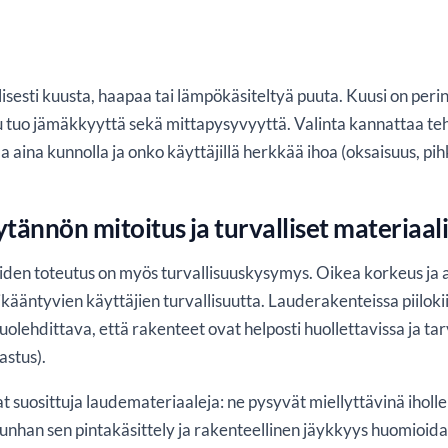
lisesti kuusta, haapaa tai lämpökäsiteltyä puuta. Kuusi on per
puu tuo jämäkkyyttä sekä mittapysyvyyttä. Valinta kannattaa 
a aina kunnolla ja onko käyttäjillä herkkää ihoa (oksaisuus, pi
tännön mitoitus ja turvalliset materiaali
iiden toteutus on myös turvallisuuskysymys. Oikea korkeus ja 
 ikääntyvien käyttäjien turvallisuutta. Lauderakenteissa piilokii
lehdittava, että rakenteet ovat helposti huollettavissa ja tar
astus).
t suosittuja laudemateriaaleja: ne pysyvät miellyttävinä iholle
nhan sen pintakäsittely ja rakenteellinen jäykkyys huomioidaa