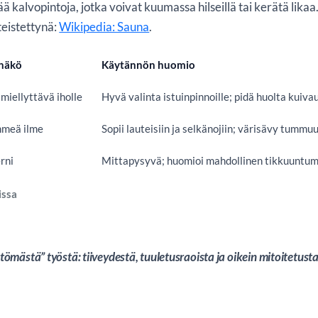
ä kalvopintoja, jotka voivat kuumassa hilseillä tai kerätä likaa.
teistettynä:
Wikipedia: Sauna
.
onäkö
Käytännön huomio
 miellyttävä iholle
Hyvä valinta istuinpinnoille; pidä huolta kuiv
hmeä ilme
Sopii lauteisiin ja selkänojiin; värisävy tummu
rni
Mittapysyvä; huomioi mahdollinen tikkuuntumin
issa
mästä” työstä: tiiveydestä, tuuletusraoista ja oikein mitoitetust