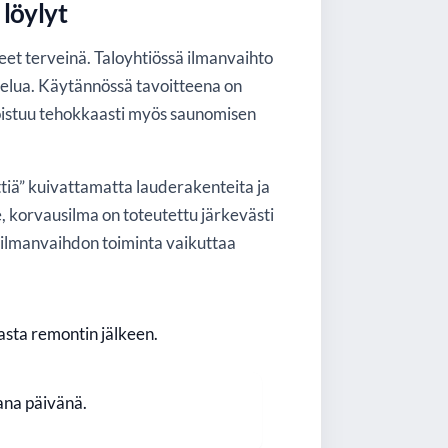
 löylyt
teet terveinä. Taloyhtiössä ilmanvaihto
ttelua. Käytännössä tavoitteena on
s poistuu tehokkaasti myös saunomisen
eittiä” kuivattamatta lauderakenteita ja
e, korvausilma on toteutettu järkevästi
n ilmanvaihdon toiminta vaikuttaa
asta remontin jälkeen.
ana päivänä.