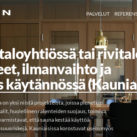
PALVELUT
REFERENS
aloyhtiössä tai rivital
eet, ilmanvaihto ja
s käytännössä (Kaunia
on yksi niistä projekteista, joissa pienetkin
aalit, huolellinen rakenteiden suojaus, toimiva
 varmistavat, että sauna kestää käyttöä
isuusriskejä. Kauniaisissa korostuvat usein myös