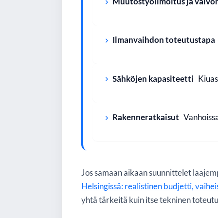
Muutostyöilmoitus ja valvo
Ilmanvaihdon toteutustapa
Sähköjen kapasiteetti
Kiuast
Rakenneratkaisut
Vanhoissa
Jos samaan aikaan suunnittelet laajemp
Helsingissä: realistinen budjetti, vaihe
yhtä tärkeitä kuin itse tekninen toteutu