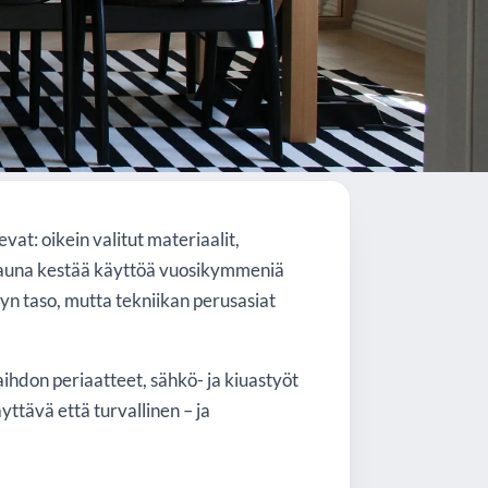
inen)
sevat: oikein valitut materiaalit,
ä sauna kestää käyttöä vuosikymmeniä
lyn taso, mutta tekniikan perusasiat
ihdon periaatteet, sähkö- ja kiuastyöt
yttävä että turvallinen – ja