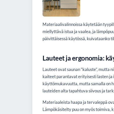
Materiaalivalinnoissa käytetään tyypil
miellyttävä istua ja vaalea, ja lämpö
päivittäisessä käytössä, kuivataanko til
Lauteet ja ergonomia: käy
Lauteet ovat saunan “kaluste”, mutta n
kaiteet parantavat erityisesti lasten ja
käyttömukavuutta, mutta samalla on huo
lauteiden alta tapahtuva siivous ja tark
Materiaaleista haapa ja tervaleppä ova
Lämpökäsitelty puu on myös toimiva, ku