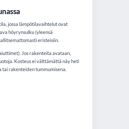
aunassa
la, jossa lämpötilavaihtelut ovat
stava höyrynsulku (yleensä
hallitsemattomasti eristeisiin.
 kaiuttimet). Jos rakenteita avataan,
uotoja. Kosteus ei välttämättä näy heti
vuna tai rakenteiden tummumisena.