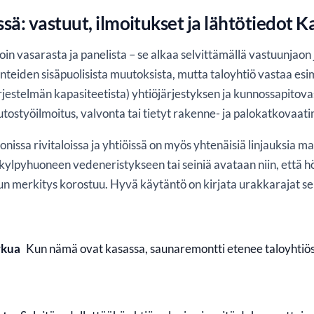
ä: vastuut, ilmoitukset ja lähtötiedot K
n vasarasta ja panelista – se alkaa selvittämällä vastuunjaon 
nteiden sisäpuolisista muutoksista, mutta taloyhtiö vastaa esi
rjestelmän kapasiteetista) yhtiöjärjestyksen ja kunnossapitova
ostyöilmoitus, valvonta tai tietyt rakenne- ja palokatkovaat
ssa rivitaloissa ja yhtiöissä on myös yhtenäisiä linjauksia mate
lpyhuoneen vedeneristykseen tai seiniä avataan niin, että h
lun merkitys korostuu. Hyvä käytäntö on kirjata urakkarajat se
rkua
Kun nämä ovat kasassa, saunaremontti etenee taloyhtiöss