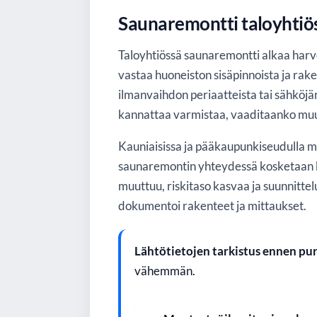
Saunaremontti taloyhtiöss
Taloyhtiössä saunaremontti alkaa harvoi
vastaa huoneiston sisäpinnoista ja rake
ilmanvaihdon periaatteista tai sähköjä
kannattaa varmistaa, vaaditaanko muut
Kauniaisissa ja pääkaupunkiseudulla moni
saunaremontin yhteydessä kosketaan ky
muuttuu, riskitaso kasvaa ja suunnitte
dokumentoi rakenteet ja mittaukset.
Lähtötietojen tarkistus ennen pu
vähemmän.