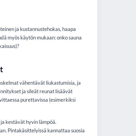
inteinen ja kustannustehokas, haapa
tehdä myös käytön mukaan: onko sauna
hkaisuus)?
t
askelmat vähentävät liukastumisia, ja
nnitykset ja sileät reunat lisäävät
vittaessa purettavissa (esimerkiksi
 ja kestävät hyvin lämpöä.
n. Pintakäsittelyissä kannattaa suosia