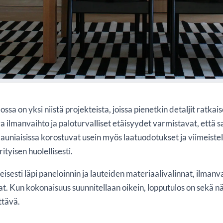
ossa: panelointi, lauteet, ilmanvaihto ja paloturvallisuus käytännössä (Kaunia
lossa on yksi niistä projekteista, joissa pienetkin detaljit ratkai
va ilmanvaihto ja paloturvalliset etäisyydet varmistavat, ett
 Kauniaisissa korostuvat usein myös laatuodotukset ja viimeiste
ityisen huolellisesti.
esti läpi paneloinnin ja lauteiden materiaalivalinnat, ilmanva
at. Kun kokonaisuus suunnitellaan oikein, lopputulos on sekä nä
ttävä.