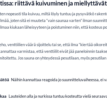
sa: riittävä kuivuminen ja miellyttävät
en nopeasti tila kuivuu, miltä löyly tuntuu ja pysyvätkö raken
lmää, joten sitä ei muuteta “vain saunaa varten” ilman suunni
ista ilmaa kiukaan läheisyyteen ja poistuminen niin, että kosteu
eho, venttiilien väärä sijoittelu tai se, että ilma “kiertää oikor
nnattaa varmistaa, että venttiilit eivät jää paneloinnin taaks
mitoitettu. Jos sauna on yhteydessä pesutilaan, myös pesutila
äätöä
Näihin kannattaa reagoida jo suunnitteluvaiheessa, ei v
ikaa
Lauteiden alla ja nurkissa tuntuu kosteutta vielä seuraav