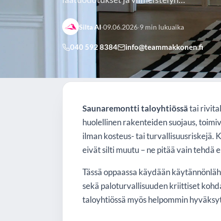
Silta AI
·
09.06.2026
·
9 min lukuaika
040 592 8384
info@teammakkonen.fi
Home
/
Artikkelit
/
Saunaremontti taloyhtiössä tai rivital
Saunaremontti taloyhtiössä
tai rivita
huolellinen rakenteiden suojaus, toimi
ilman kosteus- tai turvallisuusriskejä.
eivät silti muutu – ne pitää vain tehdä er
Tässä oppaassa käydään käytännönläheis
sekä paloturvallisuuden kriittiset kohd
taloyhtiössä myös helpommin hyväksy