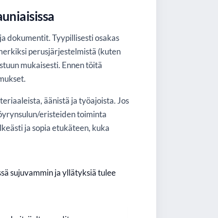
auniaisissa
ja dokumentit. Tyypillisesti osakas
merkiksi perusjärjestelmistä (kuten
stuun mukaisesti. Ennen töitä
imukset.
riaaleista, äänistä ja työajoista. Jos
öyrynsulun/eristeiden toiminta
lkeästi ja sopia etukäteen, kuka
ä sujuvammin ja yllätyksiä tulee