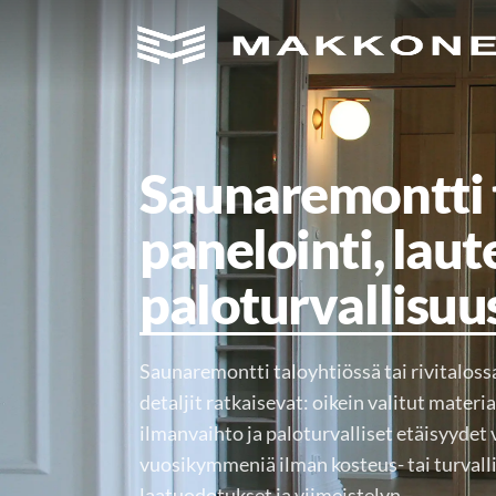
Main Navigation
Saunaremontti t
panelointi, laut
paloturvallisuu
Saunaremontti taloyhtiössä tai rivitalossa 
detaljit ratkaisevat: oikein valitut materi
ilmanvaihto ja paloturvalliset etäisyydet
vuosikymmeniä ilman kosteus- tai turvall
laatuodotukset ja viimeistelyn…