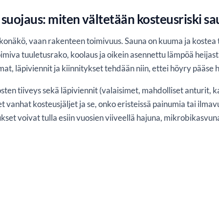
 suojaus: miten vältetään kosteusriski s
lkonäkö, vaan rakenteen toimivuus. Sauna on kuuma ja kostea ti
toimiva tuuletusrako, koolaus ja oikein asennettu lämpöä heija
mat, läpiviennit ja kiinnitykset tehdään niin, ettei höyry pääse 
itosten tiiveys sekä läpiviennit (valaisimet, mahdolliset anturit,
 vanhat kosteusjäljet ja se, onko eristeissä painumia tai ilmav
aukset voivat tulla esiin vuosien viiveellä hajuna, mikrobikas