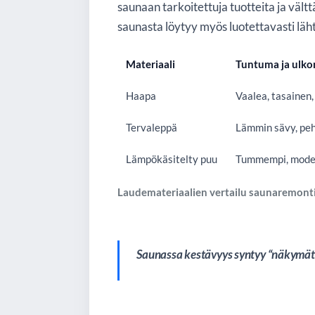
saunaan tarkoitettuja tuotteita ja välttä
saunasta löytyy myös luotettavasti läh
Materiaali
Tuntuma ja ulk
Haapa
Vaalea, tasainen,
Tervaleppä
Lämmin sävy, pe
Lämpökäsitelty puu
Tummempi, mode
Laudemateriaalien vertailu saunaremont
Saunassa kestävyys syntyy “näkymättö