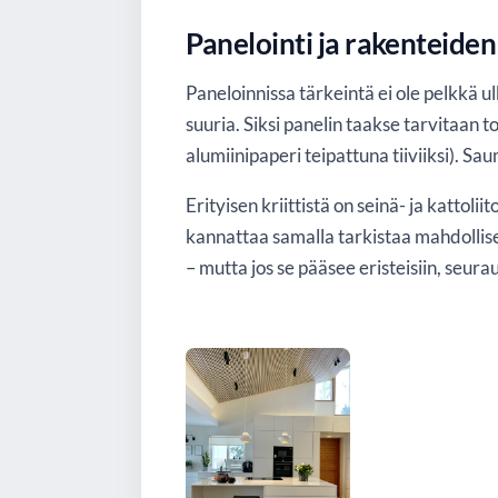
Panelointi ja rakenteiden
Paneloinnissa tärkeintä ei ole pelkkä u
suuria. Siksi panelin taakse tarvitaan 
alumiinipaperi teipattuna tiiviiksi). Sau
Erityisen kriittistä on seinä- ja kattoli
kannattaa samalla tarkistaa mahdolliset
– mutta jos se pääsee eristeisiin, seur