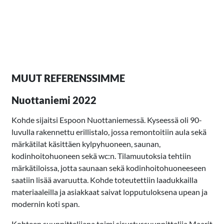
2022
MUUT REFERENSSIMME
Nuottaniemi 2022
Kohde sijaitsi Espoon Nuottaniemessä. Kyseessä oli 90-
luvulla rakennettu erillistalo, jossa remontoitiin aula sekä
märkätilat käsittäen kylpyhuoneen, saunan,
kodinhoitohuoneen sekä wc:n. Tilamuutoksia tehtiin
märkätiloissa, jotta saunaan sekä kodinhoitohuoneeseen
saatiin lisää avaruutta. Kohde toteutettiin laadukkailla
materiaaleilla ja asiakkaat saivat lopputuloksena upean ja
modernin koti span.
Kohteen suunnittelijana toimi sisustussuunnittelija Maarit