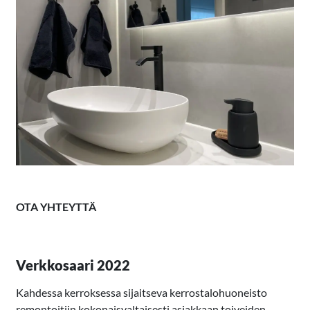
OTA YHTEYTTÄ
Verkkosaari 2022
Kahdessa kerroksessa sijaitseva kerrostalohuoneisto
remontoitiin kokonaisvaltaisesti asiakkaan toiveiden