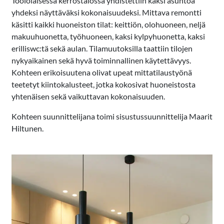
Töölöläisessä kerrostalossa yhdistettiin kaksi asuntoa
yhdeksi näyttäväksi kokonaisuudeksi. Mittava remontti
käsitti kaikki huoneiston tilat: keittiön, olohuoneen, neljä
makuuhuonetta, työhuoneen, kaksi kylpyhuonetta, kaksi
erilliswc:tä sekä aulan. Tilamuutoksilla taattiin tilojen
nykyaikainen sekä hyvä toiminnallinen käytettävyys.
Kohteen erikoisuutena olivat upeat mittatilaustyönä
teetetyt kiintokalusteet, jotka kokosivat huoneistosta
yhtenäisen sekä vaikuttavan kokonaisuuden.
Kohteen suunnittelijana toimi sisustussuunnittelija Maarit
Hiltunen.